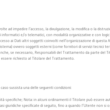
olte ad impedire l’accesso, la divulgazione, la modifica o la distruz
informatici e/o telematici, con modalità organizzative e con logich
ccesso ai Dati altri soggetti coinvolti nell’organizzazione di quest
tema) ovvero soggetti esterni (come fornitori di servizi tecnici terzi
nche, se necessario, Responsabili del Trattamento da parte del Tit
essere richiesto al Titolare del Trattamento.
in caso sussista una delle seguenti condizioni:
ità specifiche; Nota: in alcuni ordinamenti il Titolare può essere a
basi giuridiche specificate di seguito, fino a quando l’Utente non s