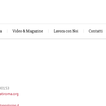
za
Video & Magazine
Lavora con Noi
Contatti
 00153
atiroma.org
opaolaripa.it