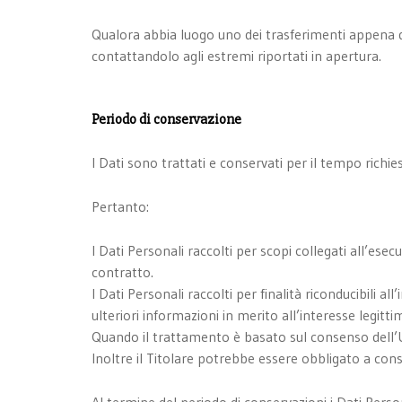
Qualora abbia luogo uno dei trasferimenti appena de
contattandolo agli estremi riportati in apertura.
Periodo di conservazione
I Dati sono trattati e conservati per il tempo richiest
Pertanto:
I Dati Personali raccolti per scopi collegati all’ese
contratto.
I Dati Personali raccolti per finalità riconducibili 
ulteriori informazioni in merito all’interesse legitt
Quando il trattamento è basato sul consenso dell’U
Inoltre il Titolare potrebbe essere obbligato a con
Al termine del periodo di conservazioni i Dati Persona