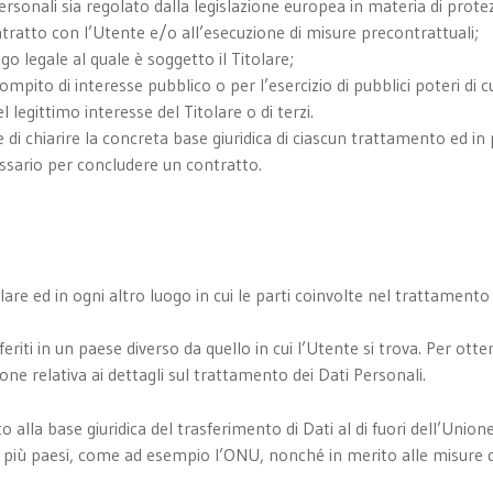
ersonali sia regolato dalla legislazione europea in materia di prote
ntratto con l’Utente e/o all’esecuzione di misure precontrattuali;
o legale al quale è soggetto il Titolare;
pito di interesse pubblico o per l’esercizio di pubblici poteri di cui
legittimo interesse del Titolare o di terzi.
di chiarire la concreta base giuridica di ciascun trattamento ed in p
essario per concludere un contratto.
lare ed in ogni altro luogo in cui le parti coinvolte nel trattamento 
riti in un paese diverso da quello in cui l’Utente si trova. Per otte
ne relativa ai dettagli sul trattamento dei Dati Personali.
o alla base giuridica del trasferimento di Dati al di fuori dell’Uni
 o più paesi, come ad esempio l’ONU, nonché in merito alle misure d