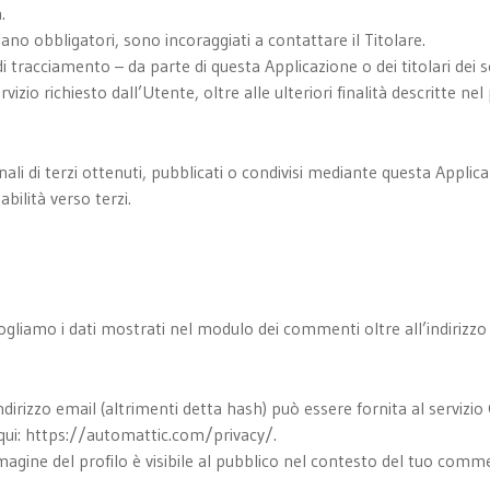
.
ano obbligatori, sono incoraggiati a contattare il Titolare.
di tracciamento – da parte di questa Applicazione o dei titolari dei s
ervizio richiesto dall’Utente, oltre alle ulteriori finalità descritte
li di terzi ottenuti, pubblicati o condivisi mediante questa Applicaz
abilità verso terzi.
gliamo i dati mostrati nel modulo dei commenti oltre all’indirizzo I
dirizzo email (altrimenti detta hash) può essere fornita al servizio
e qui: https://automattic.com/privacy/.
gine del profilo è visibile al pubblico nel contesto del tuo comm