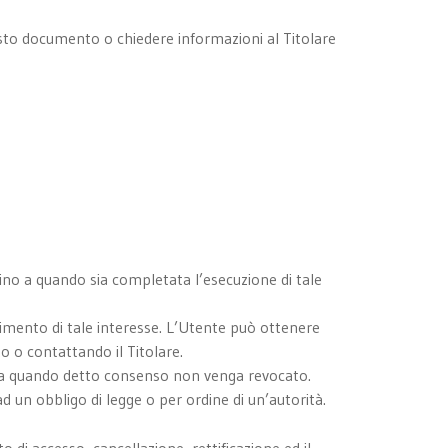
uesto documento o chiedere informazioni al Titolare
 sino a quando sia completata l’esecuzione di tale
facimento di tale interesse. L’Utente può ottenere
to o contattando il Titolare.
no a quando detto consenso non venga revocato.
 un obbligo di legge o per ordine di un’autorità.
o di accesso, cancellazione, rettificazione ed il