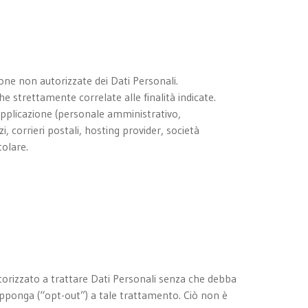
ione non autorizzate dei Dati Personali.
e strettamente correlate alle finalità indicate.
a Applicazione (personale amministrativo,
, corrieri postali, hosting provider, società
olare.
utorizzato a trattare Dati Personali senza che debba
i opponga (“opt-out”) a tale trattamento. Ciò non è