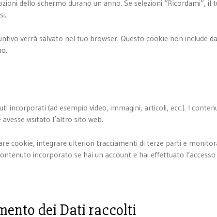
zioni dello schermo durano un anno. Se selezioni “Ricordami”, il t
i.
iuntivo verrà salvato nel tuo browser. Questo cookie non include d
no.
ti incorporati (ad esempio video, immagini, articoli, ecc.). I conten
avesse visitato l’altro sito web.
sare cookie, integrare ulteriori tracciamenti di terze parti e monit
 contenuto incorporato se hai un account e hai effettuato l’accesso 
mento dei Dati raccolti