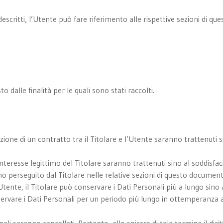
scritti, l’Utente può fare riferimento alle rispettive sezioni di q
o dalle finalità per le quali sono stati raccolti.
cuzione di un contratto tra il Titolare e l’Utente saranno trattenuti
all’interesse legittimo del Titolare saranno trattenuti sino al soddis
imo perseguito dal Titolare nelle relative sezioni di questo documen
tente, il Titolare può conservare i Dati Personali più a lungo si
servare i Dati Personali per un periodo più lungo in ottemperanza ad
li saranno cancellati. Pertanto, allo spirare di tale termine il diritt